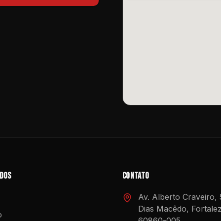
idos
Contato
Av. Alberto Craveiro,
Dias Macêdo, Fortale
o
60860-005